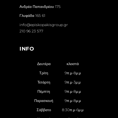
Ανδρέα Παπανδρέου 175
Γλυφάδα 165 61
info@episkopakisgroup.gr
210 96 23 577
INFO
Δευτέρα
κλειστά
Τρίτη
9π.μ-8μ.μ
Τετάρτη
9π.μ-3μ.μ
Πέμπτη
9π.μ-8μ.μ
Παρασκευή
9π.μ-8μ.μ
Σάββατο
8:30π.μ-6μ.μ