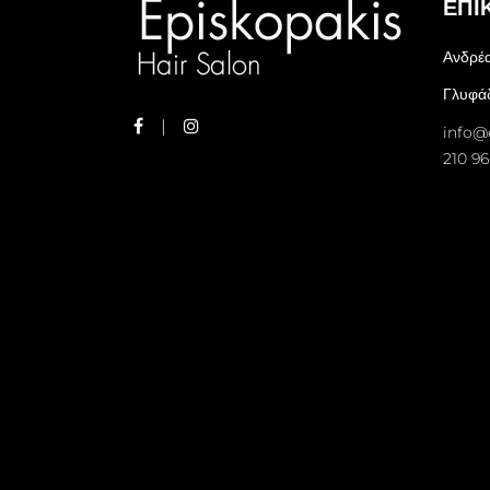
ΕΠΙ
Ανδρέ
Γλυφάδ
info@
210 96