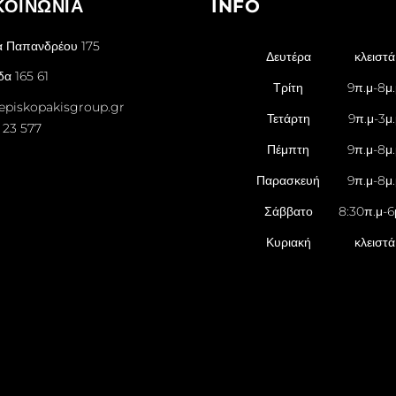
ΚΟΙΝΩΝΙΑ
INFO
α Παπανδρέου 175
Δευτέρα
κλειστά
α 165 61
Τρίτη
9π.μ-8μ
episkopakisgroup.gr
Τετάρτη
9π.μ-3μ.
 23 577
Πέμπτη
9π.μ-8μ
Παρασκευή
9π.μ-8μ
Σάββατο
8:30π.μ-6
Κυριακή
κλειστά