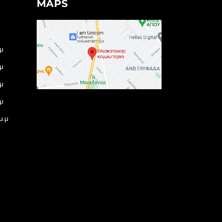
MAPS
.μ
μ
.μ
.μ
μ.μ